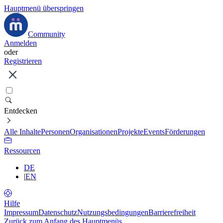
Hauptmenü überspringen
Community
Anmelden
oder
Registrieren
Entdecken
Alle Inhalte
Personen
Organisationen
Projekte
Events
Förderungen
Ressourcen
DE
|
EN
Hilfe
Impressum
Datenschutz
Nutzungsbedingungen
Barrierefreiheit
Zurück zum Anfang des Hauptmenüs