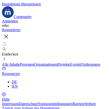
Hauptmenü überspringen
Community
Anmelden
oder
Registrieren
Entdecken
Alle Inhalte
Personen
Organisationen
Projekte
Events
Förderungen
Ressourcen
DE
|
EN
Hilfe
Impressum
Datenschutz
Nutzungsbedingungen
Barrierefreiheit
Zurück zum Anfang des Hauptmenüs