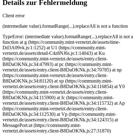
Details zur Fehlermeldung
Client error
(intermediate value).formatRange(...).replaceAll is not a function
TypeError: (intermediate value).formatRange(...).replaceAll is not a
function at g (https://community.mint-vernetzt.de/assets/time-
Dd3A09vk.js:1:1252) at U1 (https://community.mint-
vernetzt.de/assets/detail-C4z8NJ6s.js:1:14043) at Ku
(https://community.mint-vernetzt.de/assets/entry.client-
B8DaOKNk.js:34:47993) at pc (https://community.mint-
vernetzt.de/assets/entry.client-B8DaOKNk.js:34:70785) at np
(https://community.mint-vernetzt.de/assets/entry.client-
B8DaOKNk.js:34:81120) at xp (https://community.mint-
vernetzt.de/assets/entry.client-B8DaOKNk.js:34:116854) at Y0
(https://community.mint-vernetzt.de/assets/entry.client-
B8DaOKNk.js:34:115900) at Ic (https://community.mint-
vernetzt.de/assets/entry.client-B8DaOKNk.js:34:115732) at Ap
(https://community.mint-vernetzt.de/assets/entry.client-
B8DaOKNk.js:34:112530) at Vp (https://community.mint-
vernetzt.de/assets/entry.client-B8DaOKNk.js:34:124315) at
MessagePort.ut (https://community.mint-
vernetzt.de/assets/entry.client-B8DaOKNk.js:27:31870)