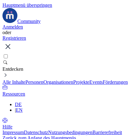
Hauptmenü überspringen
Community
Anmelden
oder
Registrieren
Entdecken
Alle Inhalte
Personen
Organisationen
Projekte
Events
Förderungen
Ressourcen
DE
|
EN
Hilfe
Impressum
Datenschutz
Nutzungsbedingungen
Barrierefreiheit
Zurück zum Anfang des Hauptmenüs