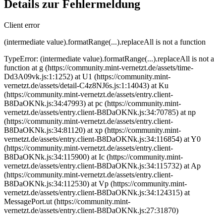
Details zur Fehlermeldung
Client error
(intermediate value).formatRange(...).replaceAll is not a function
TypeError: (intermediate value).formatRange(...).replaceAll is not a
function at g (https://community.mint-vernetzt.de/assets/time-
Dd3A09vk.js:1:1252) at U1 (https://community.mint-
vernetzt.de/assets/detail-C4z8NJ6s.js:1:14043) at Ku
(https://community.mint-vernetzt.de/assets/entry.client-
B8DaOKNk.js:34:47993) at pc (https://community.mint-
vernetzt.de/assets/entry.client-B8DaOKNk.js:34:70785) at np
(https://community.mint-vernetzt.de/assets/entry.client-
B8DaOKNk.js:34:81120) at xp (https://community.mint-
vernetzt.de/assets/entry.client-B8DaOKNk.js:34:116854) at Y0
(https://community.mint-vernetzt.de/assets/entry.client-
B8DaOKNk.js:34:115900) at Ic (https://community.mint-
vernetzt.de/assets/entry.client-B8DaOKNk.js:34:115732) at Ap
(https://community.mint-vernetzt.de/assets/entry.client-
B8DaOKNk.js:34:112530) at Vp (https://community.mint-
vernetzt.de/assets/entry.client-B8DaOKNk.js:34:124315) at
MessagePort.ut (https://community.mint-
vernetzt.de/assets/entry.client-B8DaOKNk.js:27:31870)