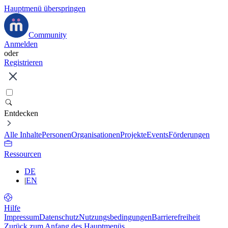
Hauptmenü überspringen
Community
Anmelden
oder
Registrieren
Entdecken
Alle Inhalte
Personen
Organisationen
Projekte
Events
Förderungen
Ressourcen
DE
|
EN
Hilfe
Impressum
Datenschutz
Nutzungsbedingungen
Barrierefreiheit
Zurück zum Anfang des Hauptmenüs