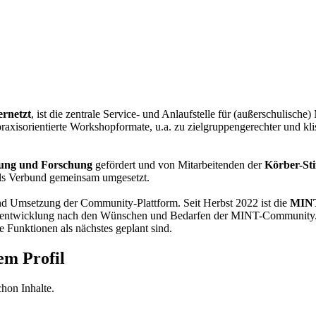
rnetzt
, ist die zentrale Service- und Anlaufstelle für (außerschulis
raxisorientierte Workshopformate, u.a. zu zielgruppengerechter und kl
dung und Forschung
gefördert und von Mitarbeitenden der
Körber-Sti
ls Verbund gemeinsam umgesetzt.
und Umsetzung der Community-Plattform. Seit Herbst 2022 ist die
MINT
terentwicklung nach den Wünschen und Bedarfen der MINT-Community. So 
 Funktionen als nächstes geplant sind.
em Profil
hon Inhalte.