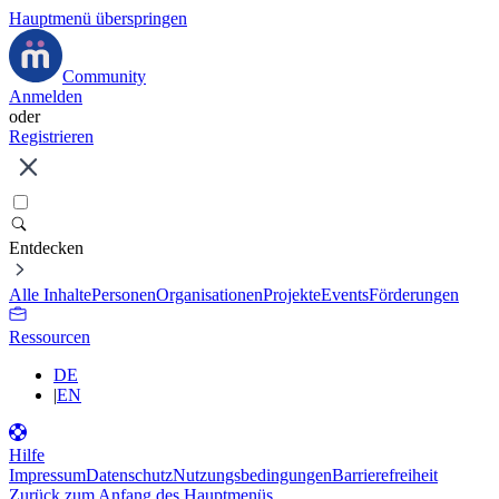
Hauptmenü überspringen
Community
Anmelden
oder
Registrieren
Entdecken
Alle Inhalte
Personen
Organisationen
Projekte
Events
Förderungen
Ressourcen
DE
|
EN
Hilfe
Impressum
Datenschutz
Nutzungsbedingungen
Barrierefreiheit
Zurück zum Anfang des Hauptmenüs