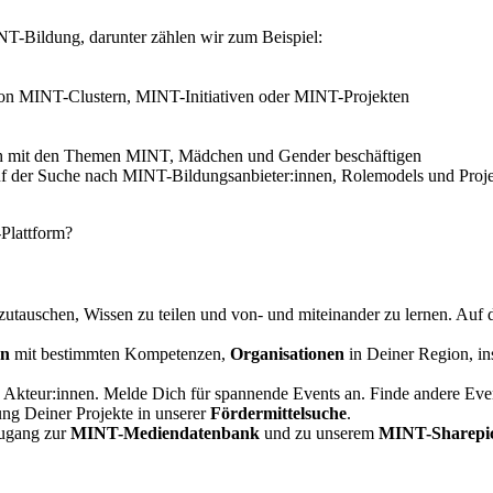
INT-Bildung, darunter zählen wir zum Beispiel:
on MINT-Clustern, MINT-Initiativen oder MINT-Projekten
 sich mit den Themen MINT, Mädchen und Gender beschäftigen
auf der Suche nach MINT-Bildungsanbieter:innen, Rolemodels und Proje
Plattform?
auschen, Wissen zu teilen und von- und miteinander zu lernen. Auf de
en
mit bestimmten Kompetenzen,
Organisationen
in Deiner Region, in
 Akteur:innen. Melde Dich für spannende Events an. Finde andere Even
ung Deiner Projekte in unserer
Fördermittelsuche
.
Zugang zur
MINT-Mediendatenbank
und zu unserem
MINT-Sharepic