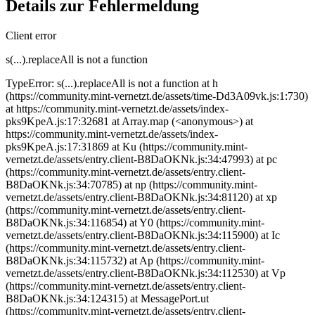
Details zur Fehlermeldung
Client error
s(...).replaceAll is not a function
TypeError: s(...).replaceAll is not a function at h
(https://community.mint-vernetzt.de/assets/time-Dd3A09vk.js:1:730)
at https://community.mint-vernetzt.de/assets/index-
pks9KpeA.js:17:32681 at Array.map (<anonymous>) at
https://community.mint-vernetzt.de/assets/index-
pks9KpeA.js:17:31869 at Ku (https://community.mint-
vernetzt.de/assets/entry.client-B8DaOKNk.js:34:47993) at pc
(https://community.mint-vernetzt.de/assets/entry.client-
B8DaOKNk.js:34:70785) at np (https://community.mint-
vernetzt.de/assets/entry.client-B8DaOKNk.js:34:81120) at xp
(https://community.mint-vernetzt.de/assets/entry.client-
B8DaOKNk.js:34:116854) at Y0 (https://community.mint-
vernetzt.de/assets/entry.client-B8DaOKNk.js:34:115900) at Ic
(https://community.mint-vernetzt.de/assets/entry.client-
B8DaOKNk.js:34:115732) at Ap (https://community.mint-
vernetzt.de/assets/entry.client-B8DaOKNk.js:34:112530) at Vp
(https://community.mint-vernetzt.de/assets/entry.client-
B8DaOKNk.js:34:124315) at MessagePort.ut
(https://community.mint-vernetzt.de/assets/entry.client-