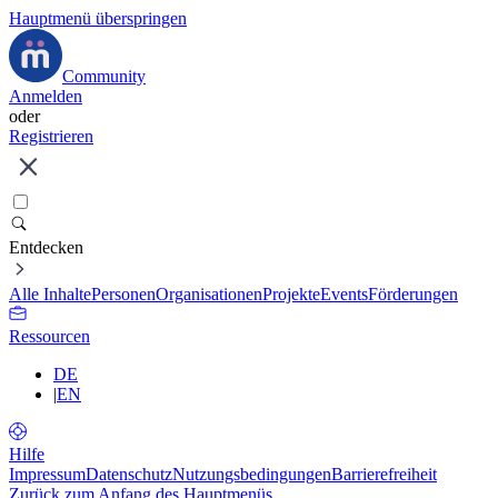
Hauptmenü überspringen
Community
Anmelden
oder
Registrieren
Entdecken
Alle Inhalte
Personen
Organisationen
Projekte
Events
Förderungen
Ressourcen
DE
|
EN
Hilfe
Impressum
Datenschutz
Nutzungsbedingungen
Barrierefreiheit
Zurück zum Anfang des Hauptmenüs