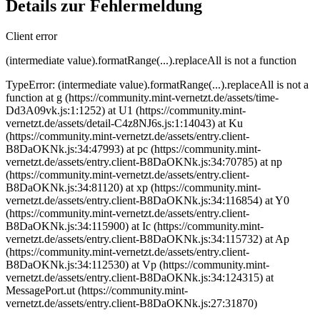
Details zur Fehlermeldung
Client error
(intermediate value).formatRange(...).replaceAll is not a function
TypeError: (intermediate value).formatRange(...).replaceAll is not a
function at g (https://community.mint-vernetzt.de/assets/time-
Dd3A09vk.js:1:1252) at U1 (https://community.mint-
vernetzt.de/assets/detail-C4z8NJ6s.js:1:14043) at Ku
(https://community.mint-vernetzt.de/assets/entry.client-
B8DaOKNk.js:34:47993) at pc (https://community.mint-
vernetzt.de/assets/entry.client-B8DaOKNk.js:34:70785) at np
(https://community.mint-vernetzt.de/assets/entry.client-
B8DaOKNk.js:34:81120) at xp (https://community.mint-
vernetzt.de/assets/entry.client-B8DaOKNk.js:34:116854) at Y0
(https://community.mint-vernetzt.de/assets/entry.client-
B8DaOKNk.js:34:115900) at Ic (https://community.mint-
vernetzt.de/assets/entry.client-B8DaOKNk.js:34:115732) at Ap
(https://community.mint-vernetzt.de/assets/entry.client-
B8DaOKNk.js:34:112530) at Vp (https://community.mint-
vernetzt.de/assets/entry.client-B8DaOKNk.js:34:124315) at
MessagePort.ut (https://community.mint-
vernetzt.de/assets/entry.client-B8DaOKNk.js:27:31870)