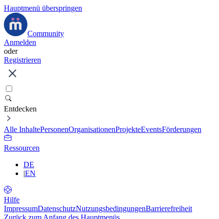
Hauptmenü überspringen
Community
Anmelden
oder
Registrieren
Entdecken
Alle Inhalte
Personen
Organisationen
Projekte
Events
Förderungen
Ressourcen
DE
|
EN
Hilfe
Impressum
Datenschutz
Nutzungsbedingungen
Barrierefreiheit
Zurück zum Anfang des Hauptmenüs