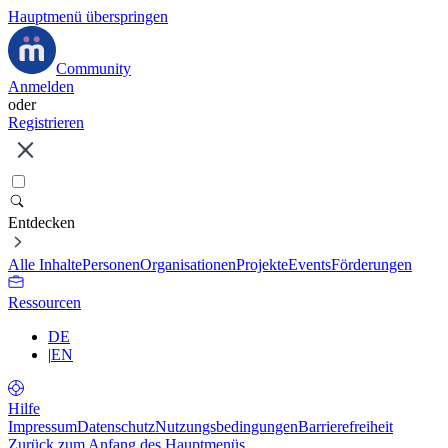
Hauptmenü überspringen
Community
Anmelden
oder
Registrieren
Entdecken
Alle Inhalte
Personen
Organisationen
Projekte
Events
Förderungen
Ressourcen
DE
|
EN
Hilfe
Impressum
Datenschutz
Nutzungsbedingungen
Barrierefreiheit
Zurück zum Anfang des Hauptmenüs