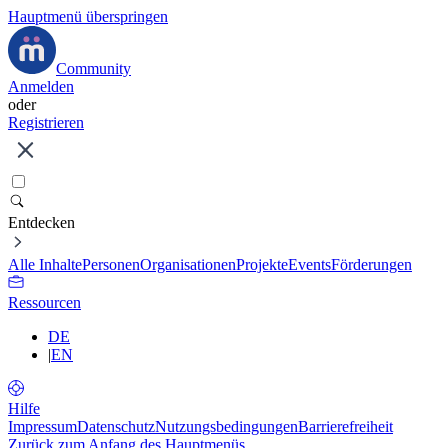
Hauptmenü überspringen
Community
Anmelden
oder
Registrieren
Entdecken
Alle Inhalte
Personen
Organisationen
Projekte
Events
Förderungen
Ressourcen
DE
|
EN
Hilfe
Impressum
Datenschutz
Nutzungsbedingungen
Barrierefreiheit
Zurück zum Anfang des Hauptmenüs