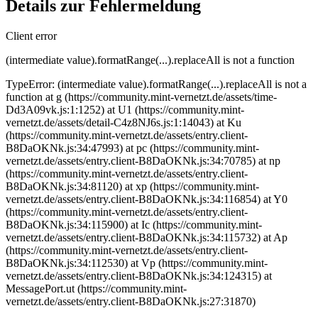
Details zur Fehlermeldung
Client error
(intermediate value).formatRange(...).replaceAll is not a function
TypeError: (intermediate value).formatRange(...).replaceAll is not a
function at g (https://community.mint-vernetzt.de/assets/time-
Dd3A09vk.js:1:1252) at U1 (https://community.mint-
vernetzt.de/assets/detail-C4z8NJ6s.js:1:14043) at Ku
(https://community.mint-vernetzt.de/assets/entry.client-
B8DaOKNk.js:34:47993) at pc (https://community.mint-
vernetzt.de/assets/entry.client-B8DaOKNk.js:34:70785) at np
(https://community.mint-vernetzt.de/assets/entry.client-
B8DaOKNk.js:34:81120) at xp (https://community.mint-
vernetzt.de/assets/entry.client-B8DaOKNk.js:34:116854) at Y0
(https://community.mint-vernetzt.de/assets/entry.client-
B8DaOKNk.js:34:115900) at Ic (https://community.mint-
vernetzt.de/assets/entry.client-B8DaOKNk.js:34:115732) at Ap
(https://community.mint-vernetzt.de/assets/entry.client-
B8DaOKNk.js:34:112530) at Vp (https://community.mint-
vernetzt.de/assets/entry.client-B8DaOKNk.js:34:124315) at
MessagePort.ut (https://community.mint-
vernetzt.de/assets/entry.client-B8DaOKNk.js:27:31870)