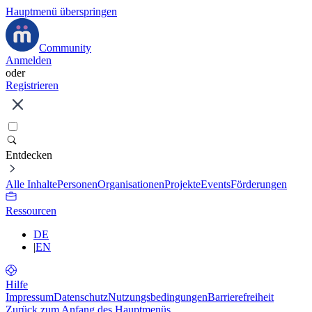
Hauptmenü überspringen
Community
Anmelden
oder
Registrieren
Entdecken
Alle Inhalte
Personen
Organisationen
Projekte
Events
Förderungen
Ressourcen
DE
|
EN
Hilfe
Impressum
Datenschutz
Nutzungsbedingungen
Barrierefreiheit
Zurück zum Anfang des Hauptmenüs