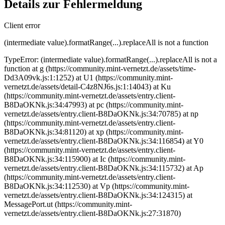
Details zur Fehlermeldung
Client error
(intermediate value).formatRange(...).replaceAll is not a function
TypeError: (intermediate value).formatRange(...).replaceAll is not a
function at g (https://community.mint-vernetzt.de/assets/time-
Dd3A09vk.js:1:1252) at U1 (https://community.mint-
vernetzt.de/assets/detail-C4z8NJ6s.js:1:14043) at Ku
(https://community.mint-vernetzt.de/assets/entry.client-
B8DaOKNk.js:34:47993) at pc (https://community.mint-
vernetzt.de/assets/entry.client-B8DaOKNk.js:34:70785) at np
(https://community.mint-vernetzt.de/assets/entry.client-
B8DaOKNk.js:34:81120) at xp (https://community.mint-
vernetzt.de/assets/entry.client-B8DaOKNk.js:34:116854) at Y0
(https://community.mint-vernetzt.de/assets/entry.client-
B8DaOKNk.js:34:115900) at Ic (https://community.mint-
vernetzt.de/assets/entry.client-B8DaOKNk.js:34:115732) at Ap
(https://community.mint-vernetzt.de/assets/entry.client-
B8DaOKNk.js:34:112530) at Vp (https://community.mint-
vernetzt.de/assets/entry.client-B8DaOKNk.js:34:124315) at
MessagePort.ut (https://community.mint-
vernetzt.de/assets/entry.client-B8DaOKNk.js:27:31870)