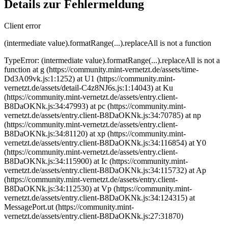
Details zur Fehlermeldung
Client error
(intermediate value).formatRange(...).replaceAll is not a function
TypeError: (intermediate value).formatRange(...).replaceAll is not a
function at g (https://community.mint-vernetzt.de/assets/time-
Dd3A09vk.js:1:1252) at U1 (https://community.mint-
vernetzt.de/assets/detail-C4z8NJ6s.js:1:14043) at Ku
(https://community.mint-vernetzt.de/assets/entry.client-
B8DaOKNk.js:34:47993) at pc (https://community.mint-
vernetzt.de/assets/entry.client-B8DaOKNk.js:34:70785) at np
(https://community.mint-vernetzt.de/assets/entry.client-
B8DaOKNk.js:34:81120) at xp (https://community.mint-
vernetzt.de/assets/entry.client-B8DaOKNk.js:34:116854) at Y0
(https://community.mint-vernetzt.de/assets/entry.client-
B8DaOKNk.js:34:115900) at Ic (https://community.mint-
vernetzt.de/assets/entry.client-B8DaOKNk.js:34:115732) at Ap
(https://community.mint-vernetzt.de/assets/entry.client-
B8DaOKNk.js:34:112530) at Vp (https://community.mint-
vernetzt.de/assets/entry.client-B8DaOKNk.js:34:124315) at
MessagePort.ut (https://community.mint-
vernetzt.de/assets/entry.client-B8DaOKNk.js:27:31870)