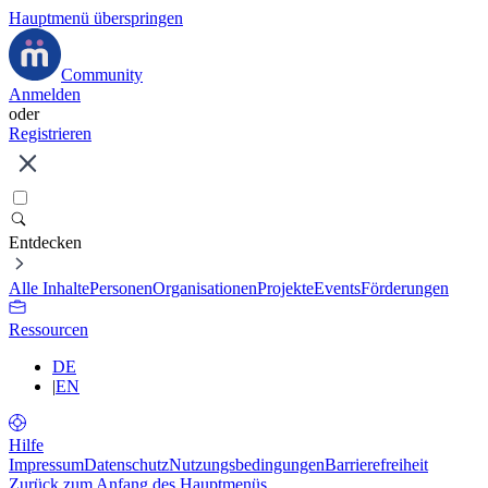
Hauptmenü überspringen
Community
Anmelden
oder
Registrieren
Entdecken
Alle Inhalte
Personen
Organisationen
Projekte
Events
Förderungen
Ressourcen
DE
|
EN
Hilfe
Impressum
Datenschutz
Nutzungsbedingungen
Barrierefreiheit
Zurück zum Anfang des Hauptmenüs