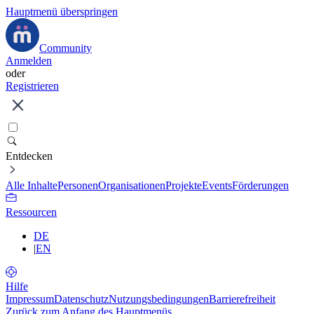
Hauptmenü überspringen
Community
Anmelden
oder
Registrieren
Entdecken
Alle Inhalte
Personen
Organisationen
Projekte
Events
Förderungen
Ressourcen
DE
|
EN
Hilfe
Impressum
Datenschutz
Nutzungsbedingungen
Barrierefreiheit
Zurück zum Anfang des Hauptmenüs