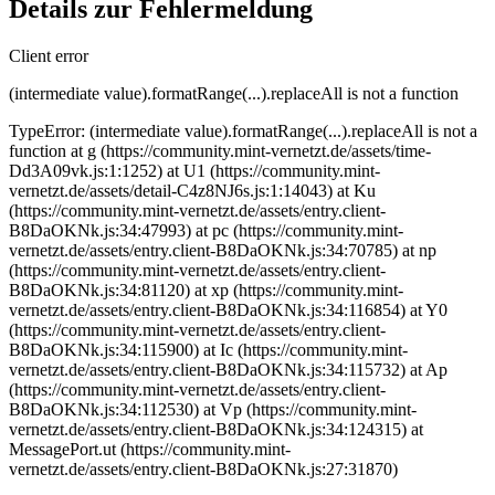
Details zur Fehlermeldung
Client error
(intermediate value).formatRange(...).replaceAll is not a function
TypeError: (intermediate value).formatRange(...).replaceAll is not a
function at g (https://community.mint-vernetzt.de/assets/time-
Dd3A09vk.js:1:1252) at U1 (https://community.mint-
vernetzt.de/assets/detail-C4z8NJ6s.js:1:14043) at Ku
(https://community.mint-vernetzt.de/assets/entry.client-
B8DaOKNk.js:34:47993) at pc (https://community.mint-
vernetzt.de/assets/entry.client-B8DaOKNk.js:34:70785) at np
(https://community.mint-vernetzt.de/assets/entry.client-
B8DaOKNk.js:34:81120) at xp (https://community.mint-
vernetzt.de/assets/entry.client-B8DaOKNk.js:34:116854) at Y0
(https://community.mint-vernetzt.de/assets/entry.client-
B8DaOKNk.js:34:115900) at Ic (https://community.mint-
vernetzt.de/assets/entry.client-B8DaOKNk.js:34:115732) at Ap
(https://community.mint-vernetzt.de/assets/entry.client-
B8DaOKNk.js:34:112530) at Vp (https://community.mint-
vernetzt.de/assets/entry.client-B8DaOKNk.js:34:124315) at
MessagePort.ut (https://community.mint-
vernetzt.de/assets/entry.client-B8DaOKNk.js:27:31870)