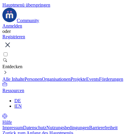
Hauptmenü überspringen
Community
Anmelden
oder
Registrieren
Entdecken
Alle Inhalte
Personen
Organisationen
Projekte
Events
Förderungen
Ressourcen
DE
|
EN
Hilfe
Impressum
Datenschutz
Nutzungsbedingungen
Barrierefreiheit
Zurück zum Anfang des Hauptmenüs