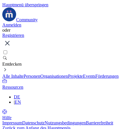
Hauptmenü überspringen
Community
Anmelden
oder
Registrieren
Entdecken
Alle Inhalte
Personen
Organisationen
Projekte
Events
Förderungen
Ressourcen
DE
|
EN
Hilfe
Impressum
Datenschutz
Nutzungsbedingungen
Barrierefreiheit
Zurück zum Anfang des Hauptmenüs