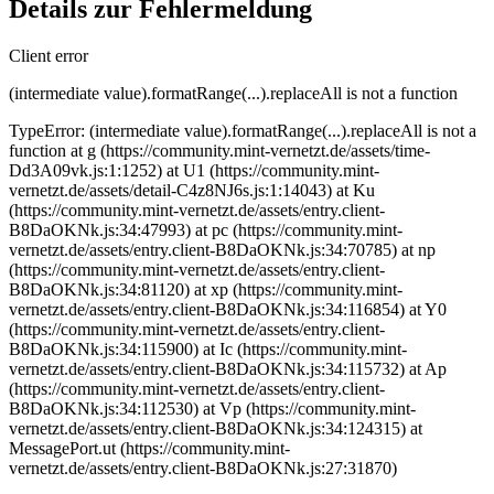
Details zur Fehlermeldung
Client error
(intermediate value).formatRange(...).replaceAll is not a function
TypeError: (intermediate value).formatRange(...).replaceAll is not a
function at g (https://community.mint-vernetzt.de/assets/time-
Dd3A09vk.js:1:1252) at U1 (https://community.mint-
vernetzt.de/assets/detail-C4z8NJ6s.js:1:14043) at Ku
(https://community.mint-vernetzt.de/assets/entry.client-
B8DaOKNk.js:34:47993) at pc (https://community.mint-
vernetzt.de/assets/entry.client-B8DaOKNk.js:34:70785) at np
(https://community.mint-vernetzt.de/assets/entry.client-
B8DaOKNk.js:34:81120) at xp (https://community.mint-
vernetzt.de/assets/entry.client-B8DaOKNk.js:34:116854) at Y0
(https://community.mint-vernetzt.de/assets/entry.client-
B8DaOKNk.js:34:115900) at Ic (https://community.mint-
vernetzt.de/assets/entry.client-B8DaOKNk.js:34:115732) at Ap
(https://community.mint-vernetzt.de/assets/entry.client-
B8DaOKNk.js:34:112530) at Vp (https://community.mint-
vernetzt.de/assets/entry.client-B8DaOKNk.js:34:124315) at
MessagePort.ut (https://community.mint-
vernetzt.de/assets/entry.client-B8DaOKNk.js:27:31870)