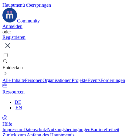
Hauptmenü überspringen
Community
Anmelden
oder
Registrieren
Entdecken
Alle Inhalte
Personen
Organisationen
Projekte
Events
Förderungen
Ressourcen
DE
|
EN
Hilfe
Impressum
Datenschutz
Nutzungsbedingungen
Barrierefreiheit
Zurück zum Anfang des Hauptmenüs