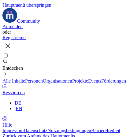
Hauptmenü überspringen
Community
Anmelden
oder
Registrieren
Entdecken
Alle Inhalte
Personen
Organisationen
Projekte
Events
Förderungen
Ressourcen
DE
|
EN
Hilfe
Impressum
Datenschutz
Nutzungsbedingungen
Barrierefreiheit
Zurück zum Anfang des Hauptmenüs