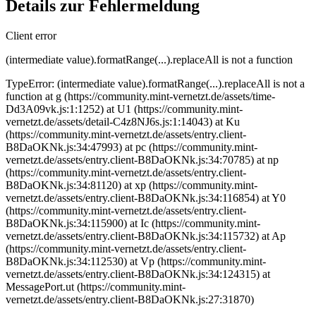
Details zur Fehlermeldung
Client error
(intermediate value).formatRange(...).replaceAll is not a function
TypeError: (intermediate value).formatRange(...).replaceAll is not a
function at g (https://community.mint-vernetzt.de/assets/time-
Dd3A09vk.js:1:1252) at U1 (https://community.mint-
vernetzt.de/assets/detail-C4z8NJ6s.js:1:14043) at Ku
(https://community.mint-vernetzt.de/assets/entry.client-
B8DaOKNk.js:34:47993) at pc (https://community.mint-
vernetzt.de/assets/entry.client-B8DaOKNk.js:34:70785) at np
(https://community.mint-vernetzt.de/assets/entry.client-
B8DaOKNk.js:34:81120) at xp (https://community.mint-
vernetzt.de/assets/entry.client-B8DaOKNk.js:34:116854) at Y0
(https://community.mint-vernetzt.de/assets/entry.client-
B8DaOKNk.js:34:115900) at Ic (https://community.mint-
vernetzt.de/assets/entry.client-B8DaOKNk.js:34:115732) at Ap
(https://community.mint-vernetzt.de/assets/entry.client-
B8DaOKNk.js:34:112530) at Vp (https://community.mint-
vernetzt.de/assets/entry.client-B8DaOKNk.js:34:124315) at
MessagePort.ut (https://community.mint-
vernetzt.de/assets/entry.client-B8DaOKNk.js:27:31870)