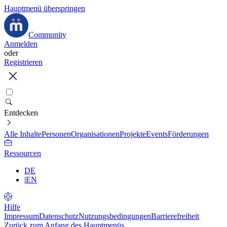
Hauptmenü überspringen
Community
Anmelden
oder
Registrieren
Entdecken
Alle Inhalte
Personen
Organisationen
Projekte
Events
Förderungen
Ressourcen
DE
|
EN
Hilfe
Impressum
Datenschutz
Nutzungsbedingungen
Barrierefreiheit
Zurück zum Anfang des Hauptmenüs