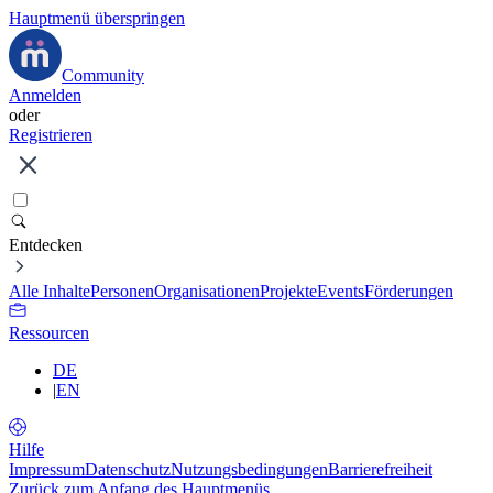
Hauptmenü überspringen
Community
Anmelden
oder
Registrieren
Entdecken
Alle Inhalte
Personen
Organisationen
Projekte
Events
Förderungen
Ressourcen
DE
|
EN
Hilfe
Impressum
Datenschutz
Nutzungsbedingungen
Barrierefreiheit
Zurück zum Anfang des Hauptmenüs