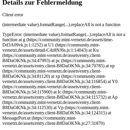
Details zur Fehlermeldung
Client error
(intermediate value).formatRange(...).replaceAll is not a function
TypeError: (intermediate value).formatRange(...).replaceAll is not a
function at g (https://community.mint-vernetzt.de/assets/time-
Dd3A09vk.js:1:1252) at U1 (https://community.mint-
vernetzt.de/assets/detail-C4z8NJ6s.js:1:14043) at Ku
(https://community.mint-vernetzt.de/assets/entry.client-
B8DaOKNk.js:34:47993) at pc (https://community.mint-
vernetzt.de/assets/entry.client-B8DaOKNk.js:34:70785) at np
(https://community.mint-vernetzt.de/assets/entry.client-
B8DaOKNk.js:34:81120) at xp (https://community.mint-
vernetzt.de/assets/entry.client-B8DaOKNk.js:34:116854) at Y0
(https://community.mint-vernetzt.de/assets/entry.client-
B8DaOKNk.js:34:115900) at Ic (https://community.mint-
vernetzt.de/assets/entry.client-B8DaOKNk.js:34:115732) at Ap
(https://community.mint-vernetzt.de/assets/entry.client-
B8DaOKNk.js:34:112530) at Vp (https://community.mint-
vernetzt.de/assets/entry.client-B8DaOKNk.js:34:124315) at
MessagePort.ut (https://community.mint-
vernetzt.de/assets/entry.client-B8DaOKNk.js:27:31870)