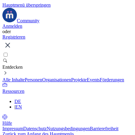
Hauptmenü überspringen
Community
Anmelden
oder
Registrieren
Entdecken
Alle Inhalte
Personen
Organisationen
Projekte
Events
Förderungen
Ressourcen
DE
|
EN
Hilfe
Impressum
Datenschutz
Nutzungsbedingungen
Barrierefreiheit
Zurück zum Anfang des Hauptmenüs