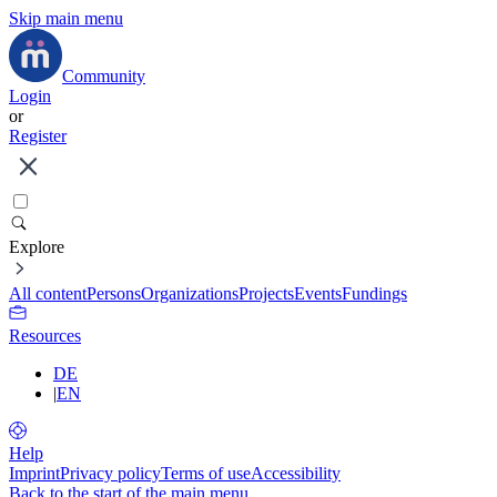
Skip main menu
Community
Login
or
Register
Explore
All content
Persons
Organizations
Projects
Events
Fundings
Resources
DE
|
EN
Help
Imprint
Privacy policy
Terms of use
Accessibility
Back to the start of the main menu