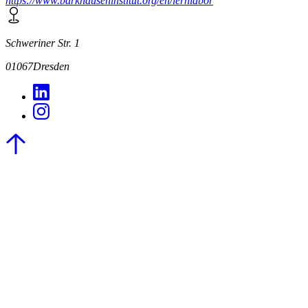
https://www.barkhauseninstitut.org/en/lernlabor
Schweriner Str. 1
01067
Dresden