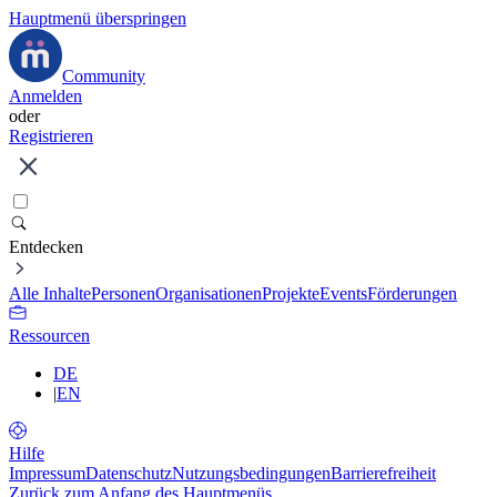
Hauptmenü überspringen
Community
Anmelden
oder
Registrieren
Entdecken
Alle Inhalte
Personen
Organisationen
Projekte
Events
Förderungen
Ressourcen
DE
|
EN
Hilfe
Impressum
Datenschutz
Nutzungsbedingungen
Barrierefreiheit
Zurück zum Anfang des Hauptmenüs