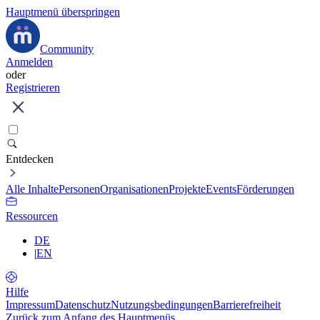
Hauptmenü überspringen
Community
Anmelden
oder
Registrieren
Entdecken
Alle Inhalte
Personen
Organisationen
Projekte
Events
Förderungen
Ressourcen
DE
|
EN
Hilfe
Impressum
Datenschutz
Nutzungsbedingungen
Barrierefreiheit
Zurück zum Anfang des Hauptmenüs