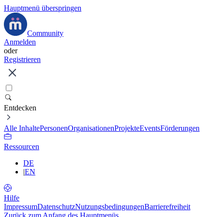
Hauptmenü überspringen
Community
Anmelden
oder
Registrieren
Entdecken
Alle Inhalte
Personen
Organisationen
Projekte
Events
Förderungen
Ressourcen
DE
|
EN
Hilfe
Impressum
Datenschutz
Nutzungsbedingungen
Barrierefreiheit
Zurück zum Anfang des Hauptmenüs