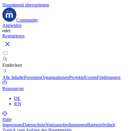
Hauptmenü überspringen
Community
Anmelden
oder
Registrieren
Entdecken
Alle Inhalte
Personen
Organisationen
Projekte
Events
Förderungen
Ressourcen
DE
|
EN
Hilfe
Impressum
Datenschutz
Nutzungsbedingungen
Barrierefreiheit
Zurück zum Anfang des Hauptmenüs