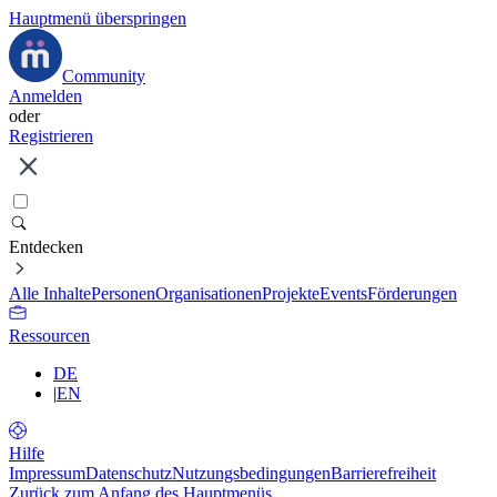
Hauptmenü überspringen
Community
Anmelden
oder
Registrieren
Entdecken
Alle Inhalte
Personen
Organisationen
Projekte
Events
Förderungen
Ressourcen
DE
|
EN
Hilfe
Impressum
Datenschutz
Nutzungsbedingungen
Barrierefreiheit
Zurück zum Anfang des Hauptmenüs