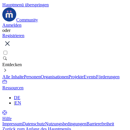
Hauptmenü überspringen
Community
Anmelden
oder
Registrieren
Entdecken
Alle Inhalte
Personen
Organisationen
Projekte
Events
Förderungen
Ressourcen
DE
|
EN
Hilfe
Impressum
Datenschutz
Nutzungsbedingungen
Barrierefreiheit
Zurück zum Anfang des Hauptmenüs