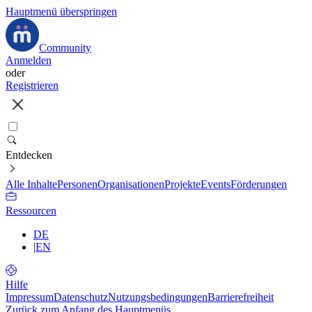
Hauptmenü überspringen
Community
Anmelden
oder
Registrieren
Entdecken
Alle Inhalte
Personen
Organisationen
Projekte
Events
Förderungen
Ressourcen
DE
|
EN
Hilfe
Impressum
Datenschutz
Nutzungsbedingungen
Barrierefreiheit
Zurück zum Anfang des Hauptmenüs