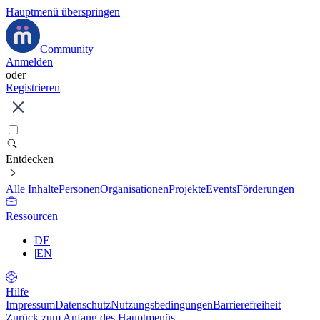
Hauptmenü überspringen
Community
Anmelden
oder
Registrieren
Entdecken
Alle Inhalte
Personen
Organisationen
Projekte
Events
Förderungen
Ressourcen
DE
|
EN
Hilfe
Impressum
Datenschutz
Nutzungsbedingungen
Barrierefreiheit
Zurück zum Anfang des Hauptmenüs