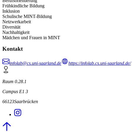
Berufsorientierung
Frühkindliche Bildung
Inklusion
Schulische MINT-Bildung
Netzwerkarbeit
Diversität
Nachhaltigkeit
Mädchen und Frauen in MINT
Kontakt
infolab@cs.uni-saarland.de
https://infolab.cs.uni-saarland.de/
Raum 0.28.1
Campus E1 3
66123
Saarbrücken