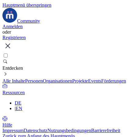
Hauptmenü überspringen
Community
Anmelden
oder
Registrieren
Entdecken
Alle Inhalte
Personen
Organisationen
Projekte
Events
Förderungen
Ressourcen
DE
|
EN
Hilfe
Impressum
Datenschutz
Nutzungsbedingungen
Barrierefreiheit
Zurück zum Anfang des Hauptmenüs