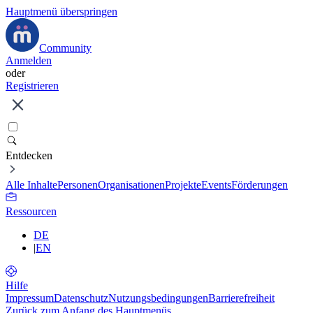
Hauptmenü überspringen
Community
Anmelden
oder
Registrieren
Entdecken
Alle Inhalte
Personen
Organisationen
Projekte
Events
Förderungen
Ressourcen
DE
|
EN
Hilfe
Impressum
Datenschutz
Nutzungsbedingungen
Barrierefreiheit
Zurück zum Anfang des Hauptmenüs