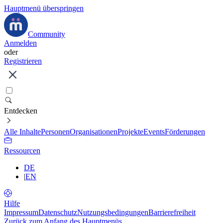
Hauptmenü überspringen
Community
Anmelden
oder
Registrieren
Entdecken
Alle Inhalte
Personen
Organisationen
Projekte
Events
Förderungen
Ressourcen
DE
|
EN
Hilfe
Impressum
Datenschutz
Nutzungsbedingungen
Barrierefreiheit
Zurück zum Anfang des Hauptmenüs