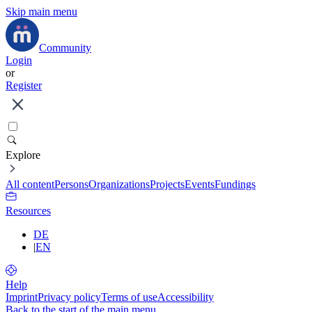
Skip main menu
Community
Login
or
Register
Explore
All content
Persons
Organizations
Projects
Events
Fundings
Resources
DE
|
EN
Help
Imprint
Privacy policy
Terms of use
Accessibility
Back to the start of the main menu