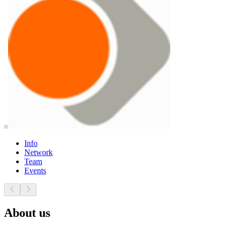
Info
Network
Team
Events
About us