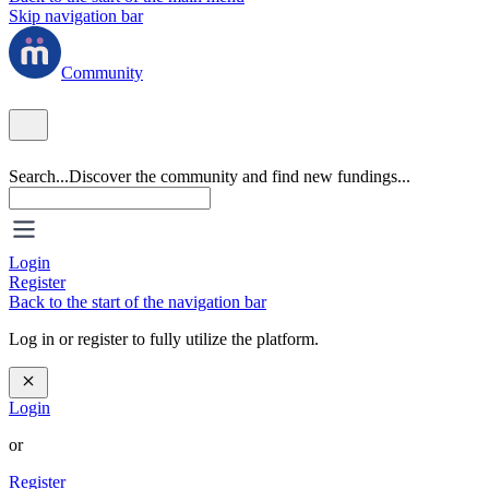
Skip navigation bar
Community
Search...
Discover the community and find new fundings...
Login
Register
Back to the start of the navigation bar
Log in or register to fully utilize the platform.
Login
or
Register