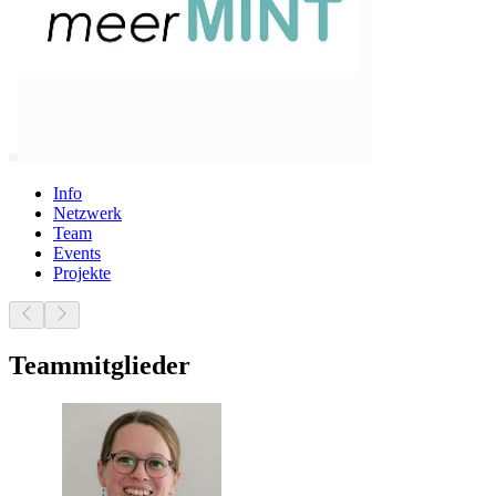
Info
Netzwerk
Team
Events
Projekte
Teammitglieder