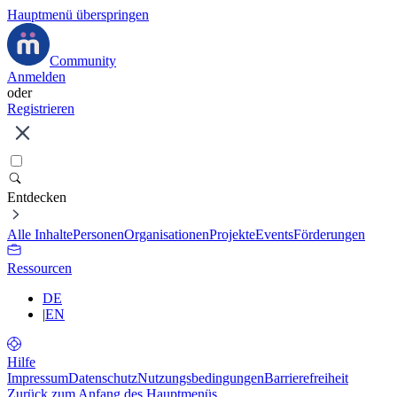
Hauptmenü überspringen
Community
Anmelden
oder
Registrieren
Entdecken
Alle Inhalte
Personen
Organisationen
Projekte
Events
Förderungen
Ressourcen
DE
|
EN
Hilfe
Impressum
Datenschutz
Nutzungsbedingungen
Barrierefreiheit
Zurück zum Anfang des Hauptmenüs