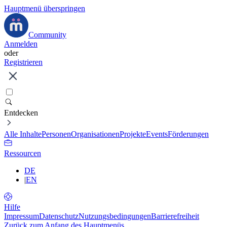
Hauptmenü überspringen
Community
Anmelden
oder
Registrieren
Entdecken
Alle Inhalte
Personen
Organisationen
Projekte
Events
Förderungen
Ressourcen
DE
|
EN
Hilfe
Impressum
Datenschutz
Nutzungsbedingungen
Barrierefreiheit
Zurück zum Anfang des Hauptmenüs