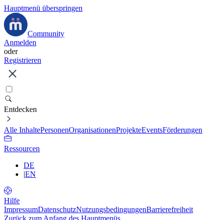
Hauptmenü überspringen
Community
Anmelden
oder
Registrieren
Entdecken
Alle Inhalte
Personen
Organisationen
Projekte
Events
Förderungen
Ressourcen
DE
|
EN
Hilfe
Impressum
Datenschutz
Nutzungsbedingungen
Barrierefreiheit
Zurück zum Anfang des Hauptmenüs