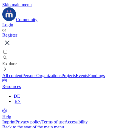
Skip main menu
Community
Login
or
Register
Explore
All content
Persons
Organizations
Projects
Events
Fundings
Resources
DE
|
EN
Help
Imprint
Privacy policy
Terms of use
Accessibility
Back to the start of the main menu