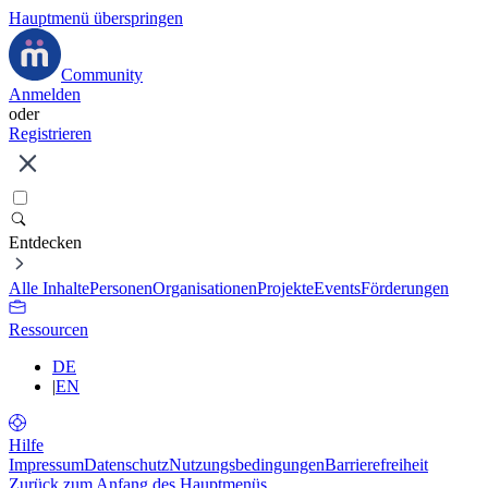
Hauptmenü überspringen
Community
Anmelden
oder
Registrieren
Entdecken
Alle Inhalte
Personen
Organisationen
Projekte
Events
Förderungen
Ressourcen
DE
|
EN
Hilfe
Impressum
Datenschutz
Nutzungsbedingungen
Barrierefreiheit
Zurück zum Anfang des Hauptmenüs