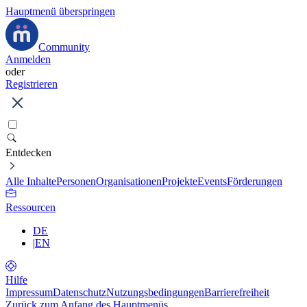
Hauptmenü überspringen
Community
Anmelden
oder
Registrieren
Entdecken
Alle Inhalte
Personen
Organisationen
Projekte
Events
Förderungen
Ressourcen
DE
|
EN
Hilfe
Impressum
Datenschutz
Nutzungsbedingungen
Barrierefreiheit
Zurück zum Anfang des Hauptmenüs