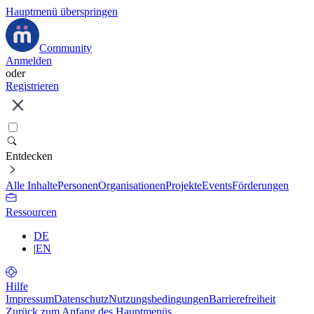
Hauptmenü überspringen
Community
Anmelden
oder
Registrieren
Entdecken
Alle Inhalte
Personen
Organisationen
Projekte
Events
Förderungen
Ressourcen
DE
|
EN
Hilfe
Impressum
Datenschutz
Nutzungsbedingungen
Barrierefreiheit
Zurück zum Anfang des Hauptmenüs