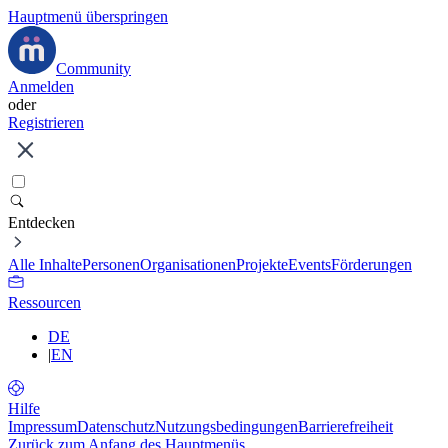
Hauptmenü überspringen
Community
Anmelden
oder
Registrieren
Entdecken
Alle Inhalte
Personen
Organisationen
Projekte
Events
Förderungen
Ressourcen
DE
|
EN
Hilfe
Impressum
Datenschutz
Nutzungsbedingungen
Barrierefreiheit
Zurück zum Anfang des Hauptmenüs