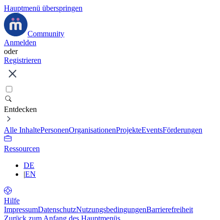
Hauptmenü überspringen
Community
Anmelden
oder
Registrieren
Entdecken
Alle Inhalte
Personen
Organisationen
Projekte
Events
Förderungen
Ressourcen
DE
|
EN
Hilfe
Impressum
Datenschutz
Nutzungsbedingungen
Barrierefreiheit
Zurück zum Anfang des Hauptmenüs