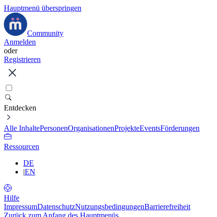
Hauptmenü überspringen
Community
Anmelden
oder
Registrieren
Entdecken
Alle Inhalte
Personen
Organisationen
Projekte
Events
Förderungen
Ressourcen
DE
|
EN
Hilfe
Impressum
Datenschutz
Nutzungsbedingungen
Barrierefreiheit
Zurück zum Anfang des Hauptmenüs