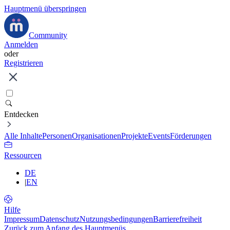
Hauptmenü überspringen
Community
Anmelden
oder
Registrieren
Entdecken
Alle Inhalte
Personen
Organisationen
Projekte
Events
Förderungen
Ressourcen
DE
|
EN
Hilfe
Impressum
Datenschutz
Nutzungsbedingungen
Barrierefreiheit
Zurück zum Anfang des Hauptmenüs