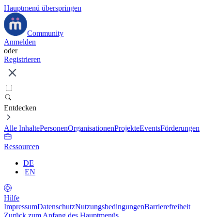
Hauptmenü überspringen
Community
Anmelden
oder
Registrieren
Entdecken
Alle Inhalte
Personen
Organisationen
Projekte
Events
Förderungen
Ressourcen
DE
|
EN
Hilfe
Impressum
Datenschutz
Nutzungsbedingungen
Barrierefreiheit
Zurück zum Anfang des Hauptmenüs