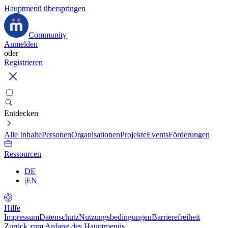
Hauptmenü überspringen
Community
Anmelden
oder
Registrieren
Entdecken
Alle Inhalte
Personen
Organisationen
Projekte
Events
Förderungen
Ressourcen
DE
|
EN
Hilfe
Impressum
Datenschutz
Nutzungsbedingungen
Barrierefreiheit
Zurück zum Anfang des Hauptmenüs