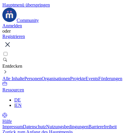
Hauptmenü überspringen
Community
Anmelden
oder
Registrieren
Entdecken
Alle Inhalte
Personen
Organisationen
Projekte
Events
Förderungen
Ressourcen
DE
|
EN
Hilfe
Impressum
Datenschutz
Nutzungsbedingungen
Barrierefreiheit
Zurück zum Anfang des Hauptmenüs