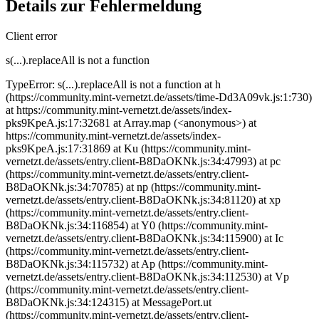
Details zur Fehlermeldung
Client error
s(...).replaceAll is not a function
TypeError: s(...).replaceAll is not a function at h
(https://community.mint-vernetzt.de/assets/time-Dd3A09vk.js:1:730)
at https://community.mint-vernetzt.de/assets/index-
pks9KpeA.js:17:32681 at Array.map (<anonymous>) at
https://community.mint-vernetzt.de/assets/index-
pks9KpeA.js:17:31869 at Ku (https://community.mint-
vernetzt.de/assets/entry.client-B8DaOKNk.js:34:47993) at pc
(https://community.mint-vernetzt.de/assets/entry.client-
B8DaOKNk.js:34:70785) at np (https://community.mint-
vernetzt.de/assets/entry.client-B8DaOKNk.js:34:81120) at xp
(https://community.mint-vernetzt.de/assets/entry.client-
B8DaOKNk.js:34:116854) at Y0 (https://community.mint-
vernetzt.de/assets/entry.client-B8DaOKNk.js:34:115900) at Ic
(https://community.mint-vernetzt.de/assets/entry.client-
B8DaOKNk.js:34:115732) at Ap (https://community.mint-
vernetzt.de/assets/entry.client-B8DaOKNk.js:34:112530) at Vp
(https://community.mint-vernetzt.de/assets/entry.client-
B8DaOKNk.js:34:124315) at MessagePort.ut
(https://community.mint-vernetzt.de/assets/entry.client-