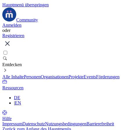
Hauptmenü überspringen
Community
Anmelden
oder
Registrieren
Entdecken
Alle Inhalte
Personen
Organisationen
Projekte
Events
Förderungen
Ressourcen
DE
|
EN
Hilfe
Impressum
Datenschutz
Nutzungsbedingungen
Barrierefreiheit
Zurück zum Anfang des Hauptmenüs