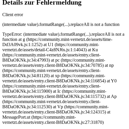
Details zur Fehlermeldung
Client error
(intermediate value).formatRange(...).replaceAll is not a function
TypeError: (intermediate value).formatRange(...).replaceAll is not a
function at g (https://community.mint-vernetzt.de/assets/time-
Dd3A09vk.js:1:1252) at U1 (https://community.mint-
vernetzt.de/assets/detail-C4z8NJ6s.js:1:14043) at Ku
(https://community.mint-vernetzt.de/assets/entry.client-
B8DaOKNk.js:34:47993) at pc (https://community.mint-
vernetzt.de/assets/entry.client-B8DaOKNk.js:34:70785) at np
(https://community.mint-vernetzt.de/assets/entry.client-
B8DaOKNk.js:34:81120) at xp (https://community.mint-
vernetzt.de/assets/entry.client-B8DaOKNk.js:34:116854) at Y0
(https://community.mint-vernetzt.de/assets/entry.client-
B8DaOKNk.js:34:115900) at Ic (https://community.mint-
vernetzt.de/assets/entry.client-B8DaOKNk.js:34:115732) at Ap
(https://community.mint-vernetzt.de/assets/entry.client-
B8DaOKNk.js:34:112530) at Vp (https://community.mint-
vernetzt.de/assets/entry.client-B8DaOKNk.js:34:124315) at
MessagePort.ut (https://community.mint-
vernetzt.de/assets/entry.client-B8DaOKNk.js:27:31870)