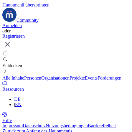
Hauptmenü überspringen
Community
Anmelden
oder
Registrieren
Entdecken
Alle Inhalte
Personen
Organisationen
Projekte
Events
Förderungen
Ressourcen
DE
|
EN
Hilfe
Impressum
Datenschutz
Nutzungsbedingungen
Barrierefreiheit
Zurück zum Anfang des Hauptmenüs