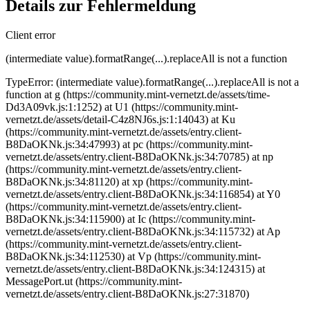
Details zur Fehlermeldung
Client error
(intermediate value).formatRange(...).replaceAll is not a function
TypeError: (intermediate value).formatRange(...).replaceAll is not a
function at g (https://community.mint-vernetzt.de/assets/time-
Dd3A09vk.js:1:1252) at U1 (https://community.mint-
vernetzt.de/assets/detail-C4z8NJ6s.js:1:14043) at Ku
(https://community.mint-vernetzt.de/assets/entry.client-
B8DaOKNk.js:34:47993) at pc (https://community.mint-
vernetzt.de/assets/entry.client-B8DaOKNk.js:34:70785) at np
(https://community.mint-vernetzt.de/assets/entry.client-
B8DaOKNk.js:34:81120) at xp (https://community.mint-
vernetzt.de/assets/entry.client-B8DaOKNk.js:34:116854) at Y0
(https://community.mint-vernetzt.de/assets/entry.client-
B8DaOKNk.js:34:115900) at Ic (https://community.mint-
vernetzt.de/assets/entry.client-B8DaOKNk.js:34:115732) at Ap
(https://community.mint-vernetzt.de/assets/entry.client-
B8DaOKNk.js:34:112530) at Vp (https://community.mint-
vernetzt.de/assets/entry.client-B8DaOKNk.js:34:124315) at
MessagePort.ut (https://community.mint-
vernetzt.de/assets/entry.client-B8DaOKNk.js:27:31870)