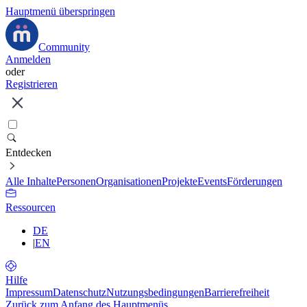
Hauptmenü überspringen
Community
Anmelden
oder
Registrieren
Entdecken
Alle Inhalte
Personen
Organisationen
Projekte
Events
Förderungen
Ressourcen
DE
|
EN
Hilfe
Impressum
Datenschutz
Nutzungsbedingungen
Barrierefreiheit
Zurück zum Anfang des Hauptmenüs