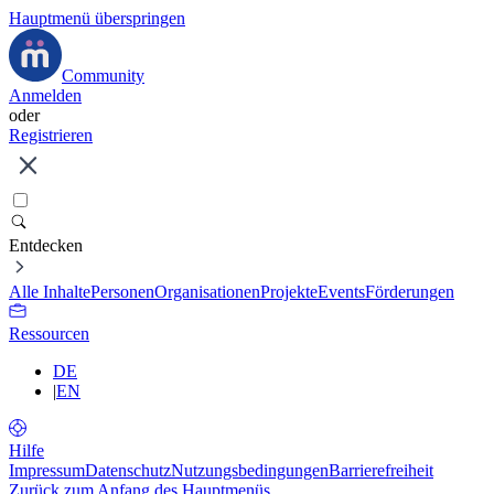
Hauptmenü überspringen
Community
Anmelden
oder
Registrieren
Entdecken
Alle Inhalte
Personen
Organisationen
Projekte
Events
Förderungen
Ressourcen
DE
|
EN
Hilfe
Impressum
Datenschutz
Nutzungsbedingungen
Barrierefreiheit
Zurück zum Anfang des Hauptmenüs